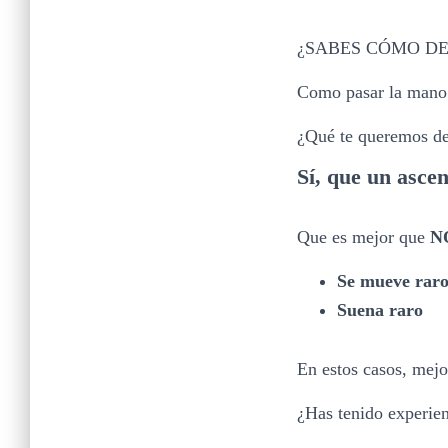
¿SABES CÓMO DE
C
omo pasar la mano
¿Qué te queremos de
Sí, que un asce
Que es mejor que
N
Se mueve rar
Suena raro
En estos casos, mejo
¿Has tenido experien