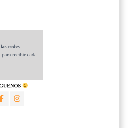
las redes
 para recibir cada
ÍGUENOS