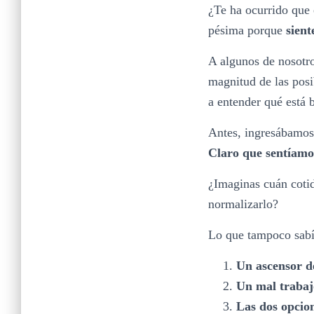
¿Te ha ocurrido que 
pésima porque
sient
A algunos de nosotro
magnitud de las pos
a entender qué está 
Antes, ingresábamos
C
laro que sentíam
¿Imaginas cuán cotid
normalizarlo?
Lo que tampoco sabí
Un ascensor d
Un mal trabajo
Las dos opcion