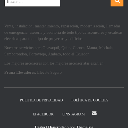
Venta, instalación, mantenimiento, reparación, modernización, llamadas
de emergencia, asesoría y auditoría de todo tipo de ascensores y escaleras
eléctricas para todo tipo de proyectos y edificios.
Nuestros servicios para Guayaquil, Quito, Cuenca, Manta, Machala,
Samborondón, Portoviejo, Ambato, todo el Ecuador.
Los mejores ascensores con los mejores ascensoristas están en:
Pruna Elevadores,
Elévate Seguro
POLÍTICA DE PRIVACIDAD
POLÍTICA DE COOKIES
FACEBOOK
INSTAGRAM
Hestia | Desarrollado por
ThemeIsle