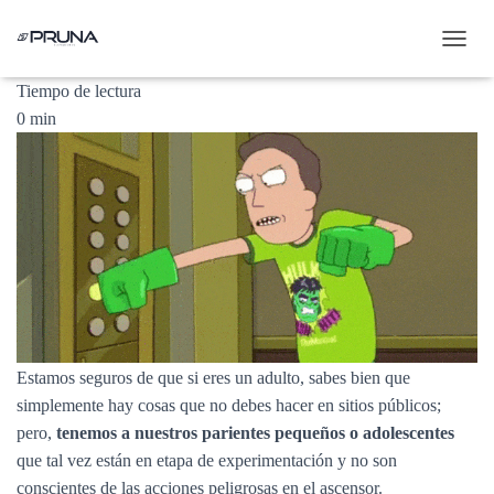
Publicado por
PrunaElevadores
el
marzo 10, 2021
C
A
Tiempo de lectura
M
0
min
B
I
A
R
M
O
D
O
D
E
N
A
V
Estamos seguros de que si eres un adulto, sabes bien que
E
simplemente hay cosas que no debes hacer en sitios públicos;
G
pero,
tenemos a nuestros parientes pequeños o adolescentes
A
C
que tal vez están en etapa de experimentación y no son
I
conscientes de las acciones peligrosas en el ascensor.