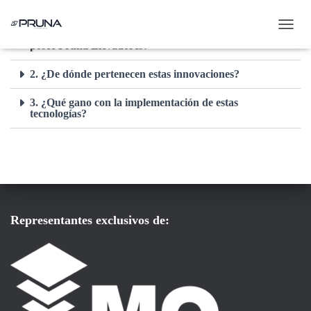
1. ¿Qué sistemas innovadores en transporte vertical
C
posee Pruna Elevadores?
A
M
2. ¿De dónde pertenecen estas innovaciones?
B
I
A
3. ¿Qué gano con la implementación de estas
tecnologías?
R
M
O
D
O
D
E
N
Representantes exclusivos de:
A
V
E
G
A
C
I