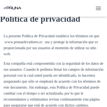
C
Política de privacidad
A
M
B
I
A
La presente Política de Privacidad establece los términos en que
R
www.prunaelevadores.ec usa y protege la información que es
M
proporcionada por sus usuarios al momento de utilizar su sitio
O
D
web.
O
D
Esta compañía está comprometida con la seguridad de los datos de
E
sus usuarios. Cuando le pedimos llenar los campos de información
N
personal con la cual usted pueda ser identificado, lo hacemos
A
V
asegurando que sólo se empleará de acuerdo con los términos de
E
este documento. Sin embargo, esta Política de Privacidad puede
G
cambiar con el tiempo o ser actualizada, por lo que le
A
C
recomendamos y enfatizamos revisar continuamente esta página
I
para asegurarse que está de acuerdo con dichos cambios.