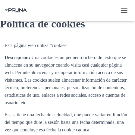
C
Política de cookies
A
M
B
I
A
Esta página web utiliza “cookies”.
R
M
Descripción:
Una cookie es un pequeño fichero de texto que se
O
almacena en su navegador cuando visita casi cualquier página
D
web. Permite almacenar y recuperar información acerca de sus
O
D
visitantes. Las cookies suelen almacenar información de carácter
E
técnico, preferencias personales, personalización de contenidos,
N
estadísticas de uso, enlaces a redes sociales, acceso a cuentas de
A
V
usuario, etc.
E
G
Estas, tiene una fecha de caducidad, que puede variar en función
A
del tiempo que dure la sesión hasta una fecha determinada, una
C
vez que concluye esa fecha la cookie caduca.
I