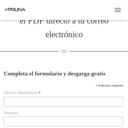
Completa el formulario para enviar
C
el PDF
directo a tu correo
A
M
B
electrónico
I
A
R
M
O
D
O
Completa el formulario y desgarga gratis
D
E
N
*
indicates required
A
*
Correo electrónico
V
E
G
A
Nombre
C
I