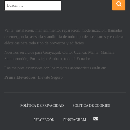
Venta, instalación, mantenimiento, reparación, modernización, llamadas
de emergencia, asesoría y auditoría de todo tipo de ascensores y escaleras
eléctricas para todo tipo de proyectos y edificios.
Nuestros servicios para Guayaquil, Quito, Cuenca, Manta, Machala,
Samborondón, Portoviejo, Ambato, todo el Ecuador.
Los mejores ascensores con los mejores ascensoristas están en:
Pruna Elevadores,
Elévate Seguro
POLÍTICA DE PRIVACIDAD
POLÍTICA DE COOKIES
FACEBOOK
INSTAGRAM